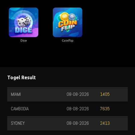
Dice
Coinflip
Togel Result
MIAMI
08-08-2026
1405
CAMBODIA
08-08-2026
7635
SYDNEY
08-08-2026
2413