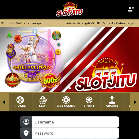
tus Slot Online Terpercaya
Selamat datang di SLOTJITU Situs Slot Online Terpercaya
TOGEL
SLOT
LIVE CASINO
SPORT
ARCADE
SABU