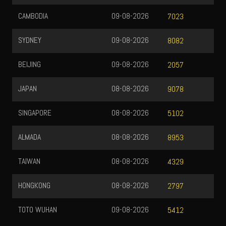
CAMBODIA
09-08-2026
7023
SYDNEY
09-08-2026
8082
BEIJING
09-08-2026
2057
JAPAN
08-08-2026
9078
SINGAPORE
08-08-2026
5102
ALMADA
08-08-2026
8953
TAIWAN
08-08-2026
4329
HONGKONG
08-08-2026
2797
TOTO WUHAN
09-08-2026
5412