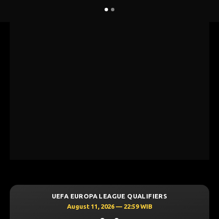
UEFA EUROPA LEAGUE QUALIFIERS
August 11, 2026 — 22:59 WIB