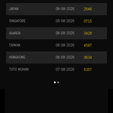
JAPAN
06-08-2026
2546
SINGAPORE
05-08-2026
0715
ALMADA
06-08-2026
3428
TAIWAN
06-08-2026
4587
HONGKONG
06-08-2026
3634
TOTO WUHAN
07-08-2026
5357