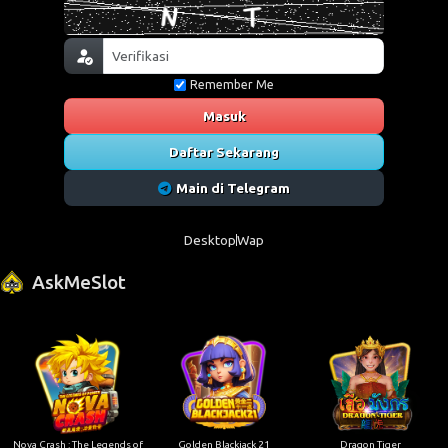
Remember Me
Masuk
Daftar Sekarang
Main di Telegram
Desktop
Wap
AskMeSlot
Nova Crash : The Legends of
Golden Blackjack 21
Dragon Tiger