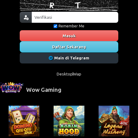
Remember Me
Masuk
Daftar Sekarang
Main di Telegram
Desktop
Wap
Wow Gaming