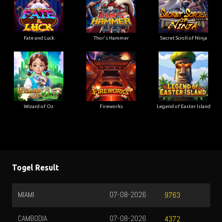
Fate and Luck
Thor's Hammer
Secret Scroll of Ninja
Wizard of Oz
Fireworks
Legend of Easter Island
Togel Result
MIAMI
07-08-2026
HK 
9763
CAMBODIA
07-08-2026
MAL
4372