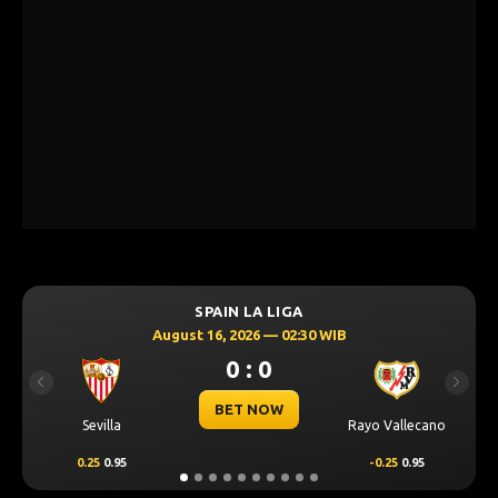
SPAIN LA LIGA
August 16, 2026 — 02:30 WIB
0 : 0
Previous
Next
BET NOW
lla
Rayo Vallecano
Alaves
0.95
-0.25
0.95
0.00
0.62