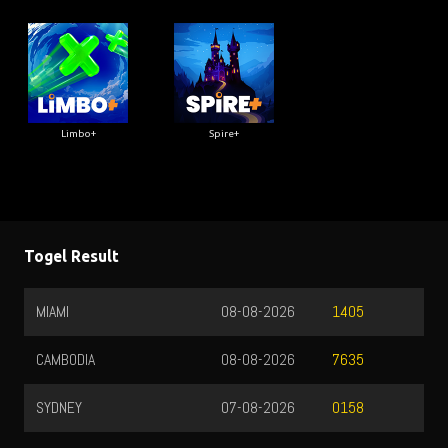
Limbo+
Spire+
Togel Result
MIAMI
08-08-2026
1405
CAMBODIA
08-08-2026
7635
SYDNEY
07-08-2026
0158