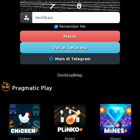
Remember Me
Masuk
Daftar Sekarang
Main di Telegram
Desktop
Wap
Pragmatic Play
Chicken+
Plinko+
Mines+