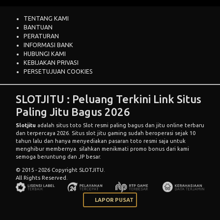
TENTANG KAMI
BANTUAN
PERATURAN
INFORMASI BANK
HUBUNGI KAMI
KEBIJAKAN PRIVASI
PERSETUJUAN COOKIES
SLOTJITU : Peluang Terkini Link Situs
Paling Jitu Bagus 2026
Slotjitu
adalah situs toto Slot resmi paling bagus dan jitu online terbaru
dan terpercaya 2026. Situs slot jitu gaming sudah beroperasi sejak 10
tahun lalu dan hanya menyediakan pasaran toto resmi saja untuk
menghibur membernya. silahkan menikmati promo bonus dari kami
semoga beruntung dan JP besar.
© 2015 - 2026 Copyright SLOTJITU.
All Rights Reserved.
LAPOR PUSAT